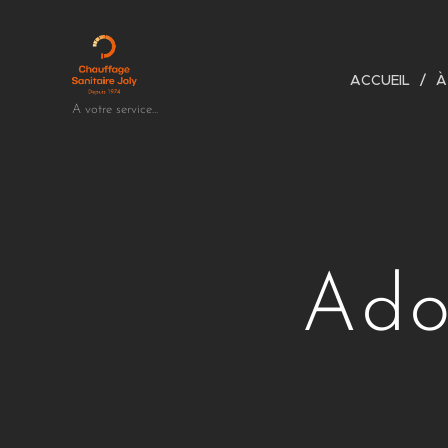
ACCUEIL
À
A votre service...
Ado